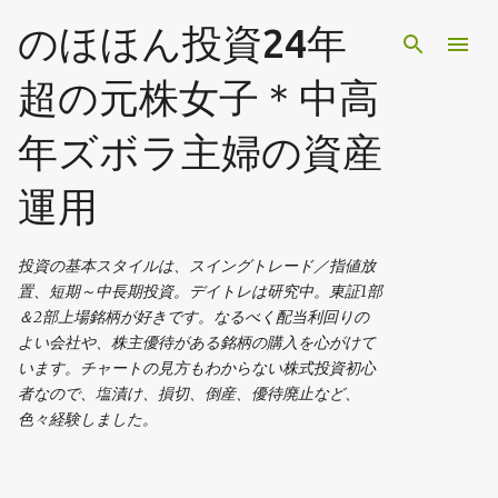
スキップしてメイン コンテンツに移動
のほほん投資24年
超の元株女子＊中高
年ズボラ主婦の資産
運用
投資の基本スタイルは、スイングトレード／指値放
置、短期～中長期投資。デイトレは研究中。東証1部
＆2部上場銘柄が好きです。なるべく配当利回りの
よい会社や、株主優待がある銘柄の購入を心がけて
います。チャートの見方もわからない株式投資初心
者なので、塩漬け、損切、倒産、優待廃止など、
色々経験しました。