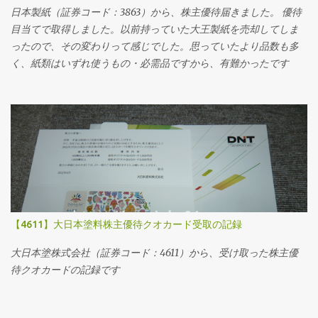
日本製紙（証券コード：3863）から、株主優待届きました。 優待
目当てで取得しました。以前持っていた大王製紙を売却してしま
ったので、その変わりって感じでした。思っていたより品数も多
く、紙類はいずれ使うもの・必需品ですから、有難かったです
【4611】大日本塗料株主優待クオカード受取の記録
大日本塗株式会社（証券コード：4611）から、受け取った株主優
待クオカードの記録です