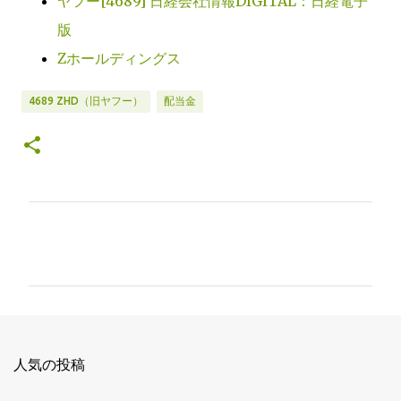
ヤフー[4689] 日経会社情報DIGITAL：日経電子
版
Zホールディングス
4689 ZHD（旧ヤフー）
配当金
コ
メ
ン
ト
人気の投稿