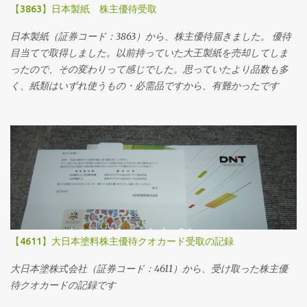
【3863】日本製紙 株主優待受取
日本製紙（証券コード：3863）から、株主優待届きました。 優待
目当てで取得しました。以前持っていた大王製紙を売却してしま
ったので、その変わりって感じでした。思っていたより品数も多
く、紙類はいずれ使うもの・必需品ですから、有難かったです
【4611】大日本塗料株主優待クオカード受取の記録
大日本塗株式会社（証券コード：4611）から、受け取った株主優
待クオカードの記録です