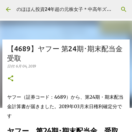
スキップしてメイン コンテンツに移動
のほほん投資24年超の元株女子＊中高年ズボラ主婦の資産運用
【4689】ヤフー 第24期･期末配当金
受取
日付:
6月 04, 2019
ヤフー（証券コード：4689）から、第24期・期末配当
金計算書が届きました。2019年03月末日権利確定分で
す
ヤフー 第24期･期末配当金 受取