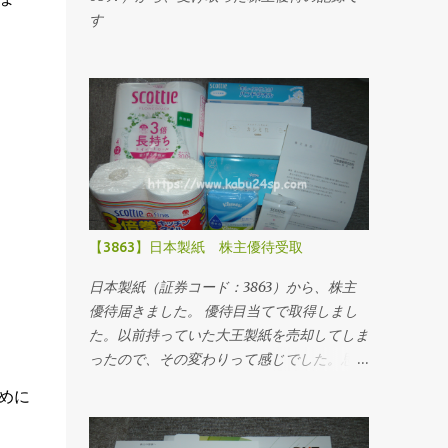
す
【3863】日本製紙 株主優待受取
日本製紙（証券コード：3863）から、株主
優待届きました。 優待目当てで取得しまし
た。以前持っていた大王製紙を売却してしま
ったので、その変わりって感じでした。思っ
ていたより品数も多く、紙類はいずれ使うも
めに
の・必需品ですから、有難かったです