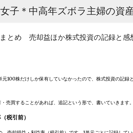
スキップしてメイン コンテンツに移動
株女子＊中高年ズボラ主婦の資
損益まとめ 売却益ほか株式投資の記録と感
元100株だけしか保有していなかったので、株式投資の記録
び保有・売買することがあれば、追記という形で、書いていきます
率（税引前）
の、売却損益・利益率（税引前）です。1単元ごとに記録してい