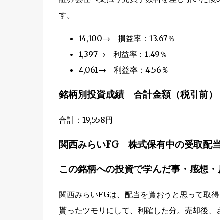
す。
14,100→ 損益率：13.67％
1,397→ 利益率：1.49％
4,061→ 利益率：4.56％
銘柄別投資成績 合計金額（税引前）
合計：19,558円
関西みらいFG 株式保有中の受取配
この銘柄への投資で学んだ事・感想・
関西みらいFGは、配当を貰おうと思って取
貰ったツモリにして、利確した分。売却後、