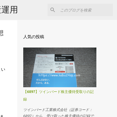
産運用
想
人気の投稿
とい
。
【6897】ツインバード株主優待受取りの記
録
ツインバード工業株式会社（証券コード：
6897）から、受け取った株主優待の記録で
ま