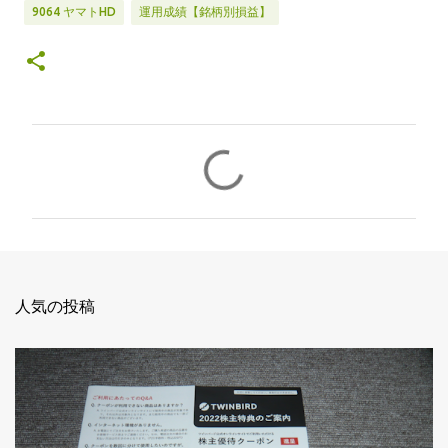
9064 ヤマトHD
運用成績【銘柄別損益】
コ
メ
ン
ト
人気の投稿