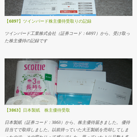
【6897】ツインバード株主優待受取りの記録
ツインバード工業株式会社（証券コード：6897）から、受け取っ
た株主優待の記録です
【3863】日本製紙 株主優待受取
日本製紙（証券コード：3863）から、株主優待届きました。 優待
目当てで取得しました。以前持っていた大王製紙を売却してしま
ったので、その変わりって感じでした。思っていたより品数も多