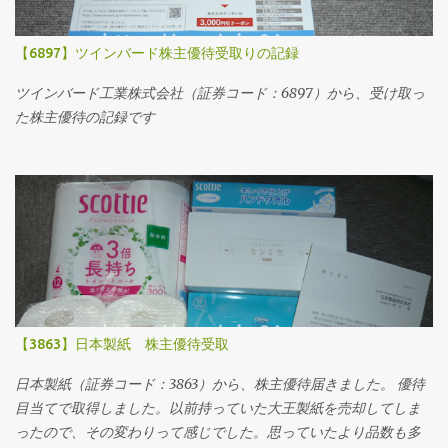
【6897】ツインバード株主優待受取りの記録
ツインバード工業株式会社（証券コード：6897）から、受け取っ
た株主優待の記録です
【3863】日本製紙 株主優待受取
日本製紙（証券コード：3863）から、株主優待届きました。 優待
目当てで取得しました。以前持っていた大王製紙を売却してしま
ったので、その変わりって感じでした。思っていたより品数も多